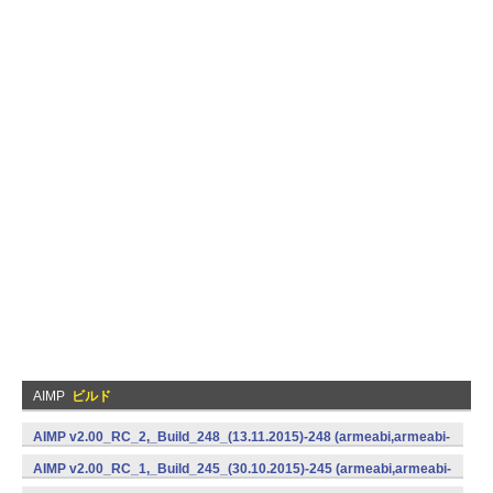
AIMP
ビルド
AIMP v2.00_RC_2,_Build_248_(13.11.2015)-248 (armeabi,armeabi-
v7a,x86) (Android)
AIMP v2.00_RC_1,_Build_245_(30.10.2015)-245 (armeabi,armeabi-