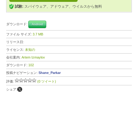
試験:
スパイウェア、アドウェア、ウイルスから無料
ダウンロード:
Android
ファイル サイズ:
3.7 MB
リリース日:
ライセンス:
未知の
会社案内:
Artem Izmaylov
ダウンロード:
102
投稿ナビゲーション:
Shane_Parkar
評価:
(0 ツイート)
シェア: