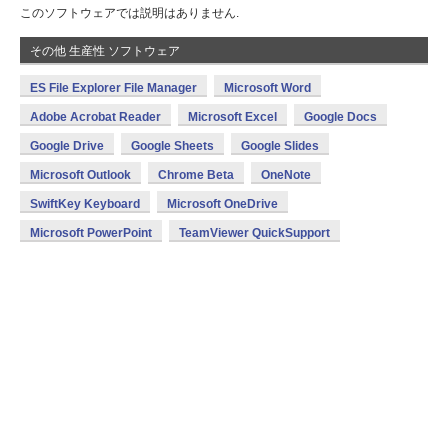
このソフトウェアでは説明はありません.
その他 生産性 ソフトウェア
ES File Explorer File Manager
Microsoft Word
Adobe Acrobat Reader
Microsoft Excel
Google Docs
Google Drive
Google Sheets
Google Slides
Microsoft Outlook
Chrome Beta
OneNote
SwiftKey Keyboard
Microsoft OneDrive
Microsoft PowerPoint
TeamViewer QuickSupport