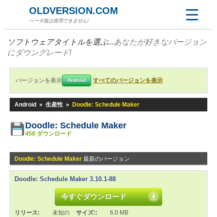
OLDVERSION.COM
ベータ版は使用できません!
ソフトウェアタイトルを選ぶ...
あなたが好きなバージョン
にダウングレード!
バージョンを表示
すべてのバージョンを表示
Android
Android
»
生産性
»
Doodle: Schedule Maker
Doodle: Schedule Maker
450 ダウンロード
Doodle: Schedule Maker
最新のバージョン
Doodle: Schedule Maker 3.10.1-88
今すぐダウンロード
リリース:
未知の
サイズ::
6.0 MB