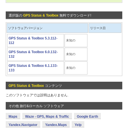
選択版の
GPS Status & Toolbox
無料でダウンロード!
ソフトウェアバージョン
リリース日
GPS Status & Toolbox 5.3.112-
未知の
112
GPS Status & Toolbox 6.0.132-
未知の
132
GPS Status & Toolbox 6.1.133-
未知の
133
GPS Status & Toolbox
コンテンツ
このソフトウェアでは説明はありません.
その他 旅行&ローカル ソフトウェア
Maps
Waze - GPS, Maps & Traffic
Google Earth
Yandex.Navigator
Yandex.Maps
Yelp