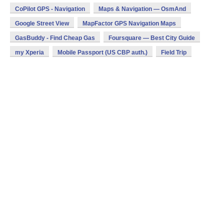
CoPilot GPS - Navigation
Maps & Navigation — OsmAnd
Google Street View
MapFactor GPS Navigation Maps
GasBuddy - Find Cheap Gas
Foursquare — Best City Guide
my Xperia
Mobile Passport (US CBP auth.)
Field Trip