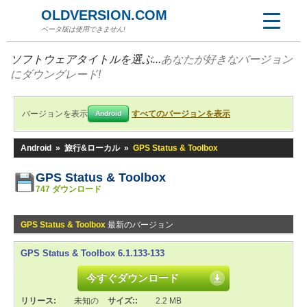
OLDVERSION.COM
ベータ版は使用できません!
ソフトウェアタイトルを選ぶ...
あなたが好きなバージョン
にダウングレード!
バージョンを表示
すべてのバージョンを表示
Android
Android
»
旅行&ローカル
»
GPS Status & Toolbox
GPS Status & Toolbox
747 ダウンロード
GPS Status & Toolbox
最新のバージョン
GPS Status & Toolbox 6.1.133-133
今すぐダウンロード
リリース:
未知の
サイズ::
2.2 MB