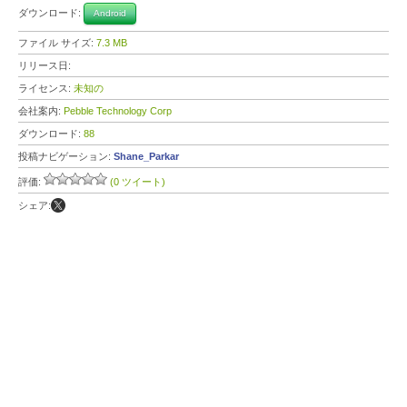
ダウンロード:
Android
ファイル サイズ:
7.3 MB
リリース日:
ライセンス:
未知の
会社案内:
Pebble Technology Corp
ダウンロード:
88
投稿ナビゲーション:
Shane_Parkar
評価:
(0 ツイート)
シェア: