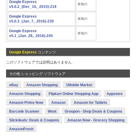
Google Express
未知の
v5.0.2_(Dec_10,_2015)-219
Google Express
未知の
v5.0.3_(Jan_7,_2016)-230
Google Express
未知の
v5.1_(Jan_28,_2016)-245
Google Express
コンテンツ
このソフトウェアでは説明はありません.
その他 ショッピング ソフトウェア
eBay
Amazon Shopping
1Mobile Market
Amazon Shopping
Flipkart Online Shopping App
Appstore
Amazon Prime Now
Amazon
Amazon for Tablets
Barcode Scanner
Woot
Groupon - Shop Deals & Coupons
Slickdeals: Deals & Coupons
Amazon Now - Grocery Shopping
AmazonFresh