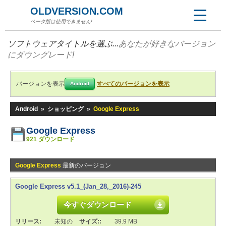
OLDVERSION.COM
ベータ版は使用できません!
ソフトウェアタイトルを選ぶ...
あなたが好きなバージョン
にダウングレード!
バージョンを表示
すべてのバージョンを表示
Android
Android
»
ショッピング
»
Google Express
Google Express
921 ダウンロード
Google Express
最新のバージョン
Google Express v5.1_(Jan_28,_2016)-245
今すぐダウンロード
リリース:
未知の
サイズ::
39.9 MB