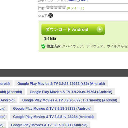
投稿ナビゲーション:
Shane_Parkar
評価:
(0 ツイート)
シェア:
ダウンロード Android
(6.4 MB)
検査済み:
スパイウェア、アドウェア、ウイルスから
droid)
Google Play Movies & TV 3.9.23-39233 (x86) (Android)
bi) (Android)
Google Play Movies & TV 3.9.20-tv-39204 (Android)
(Android)
Google Play Movies & TV 3.9.20-39201 (armeabi) (Android)
oid)
Google Play Movies & TV 3.9.18-39183 (Android)
oid)
Google Play Movies & TV 3.8.8-tv-38084 (Android)
id)
Google Play Movies & TV 3.8.7-38071 (Android)