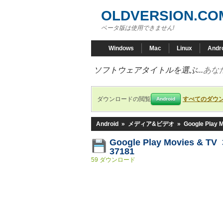
OLDVERSION.CO
ベータ版は使用できません!
Windows
Mac
Linux
Andr
ソフトウェアタイトルを選ぶ...
あな
ダウンロードの閲覧
すべてのダウ
Android
Android
»
メディア&ビデオ
»
Google Play 
Google Play Movies & TV 3
37181
59 ダウンロード