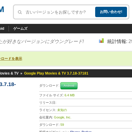
M
oid
ゲームズ
たが好きなバージョンにダウングレード!
統計情報:
2
ンロードを表示
Movies & TV
»
Google Play Movies & TV 3.7.18-37181
.7.18-
ダウンロード:
Android
ファイル サイズ:
6.4 MB
リリース日:
ライセンス:
未知の
会社案内:
Google, Inc.
ダウンロード:
59