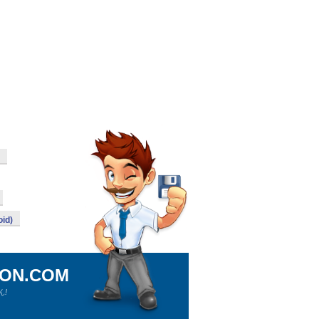
id)
ION.COM
!