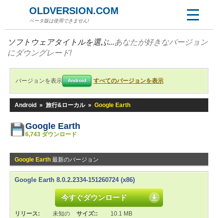
OLDVERSION.COM
ベータ版は使用できません!
ソフトウェアタイトルを選ぶ...
あなたが好きなバージョン
にダウングレード!
バージョンを表示
すべてのバージョンを表示
Android
Android
»
旅行&ローカル
»
Google Earth
Google Earth
6,743 ダウンロード
Google Earth
最新のバージョン
Google Earth 8.0.2.2334-151260724 (x86)
今すぐダウンロード
リリース:
未知の
サイズ::
10.1 MB