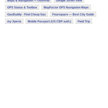
Maps & Navigation — OsmAnd
Google Street View
GPS Status & Toolbox
MapFactor GPS Navigation Maps
GasBuddy - Find Cheap Gas
Foursquare — Best City Guide
my Xperia
Mobile Passport (US CBP auth.)
Field Trip