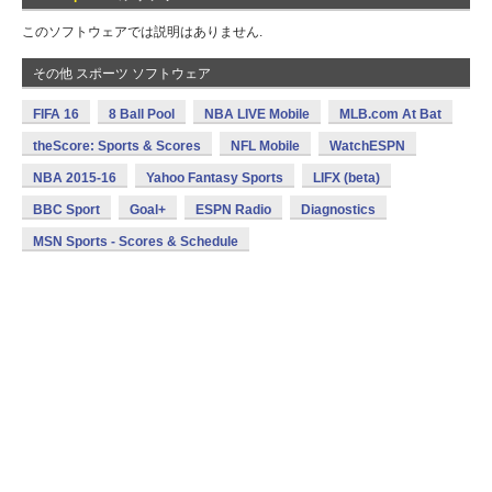
このソフトウェアでは説明はありません.
その他 スポーツ ソフトウェア
FIFA 16
8 Ball Pool
NBA LIVE Mobile
MLB.com At Bat
theScore: Sports & Scores
NFL Mobile
WatchESPN
NBA 2015-16
Yahoo Fantasy Sports
LIFX (beta)
BBC Sport
Goal+
ESPN Radio
Diagnostics
MSN Sports - Scores & Schedule