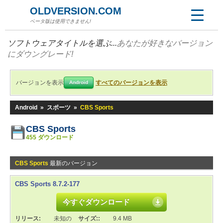
OLDVERSION.COM
ベータ版は使用できません!
ソフトウェアタイトルを選ぶ...
あなたが好きなバージョン
にダウングレード!
バージョンを表示
すべてのバージョンを表示
Android
Android
»
スポーツ
»
CBS Sports
CBS Sports
455 ダウンロード
CBS Sports
最新のバージョン
CBS Sports 8.7.2-177
今すぐダウンロード
リリース:
未知の
サイズ::
9.4 MB