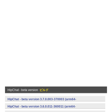
HipChat - beta version
ビルド
HipChat - beta version 3.7.0.003-370003 (arm64-
v8a,armeabi,armeabi-v7a,mips,mips64,x86,x86_64) (Android)
HipChat - beta version 3.6.0.011-360011 (arm64-