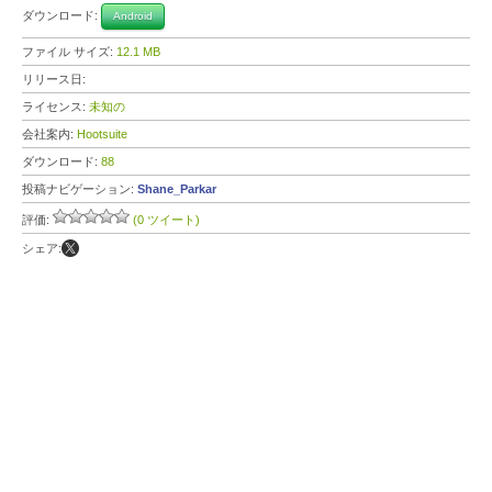
ダウンロード:
Android
ファイル サイズ:
12.1 MB
リリース日:
ライセンス:
未知の
会社案内:
Hootsuite
ダウンロード:
88
投稿ナビゲーション:
Shane_Parkar
評価:
(0 ツイート)
シェア: