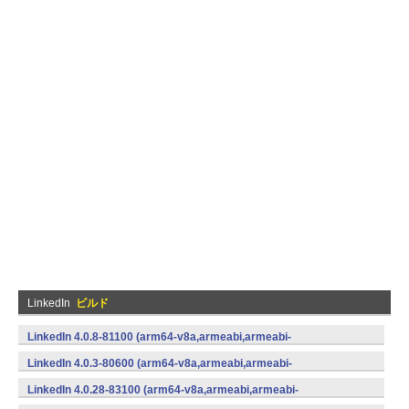
LinkedIn
ビルド
LinkedIn 4.0.8-81100 (arm64-v8a,armeabi,armeabi-
v7a,mips,mips64,x86,x86_64) (Android)
LinkedIn 4.0.3-80600 (arm64-v8a,armeabi,armeabi-
v7a,mips,mips64,x86,x86_64) (Android)
LinkedIn 4.0.28-83100 (arm64-v8a,armeabi,armeabi-