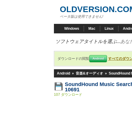
OLDVERSION.CO
ベータ版は使用できません!
Windows
Mac
Linux
Andr
ソフトウェアタイトルを選ぶ...
あな
ダウンロードの閲覧
すべてのダウ
Android
Android
»
音楽&オーディオ
»
SoundHound 
SoundHound Music Search
10691
107 ダウンロード