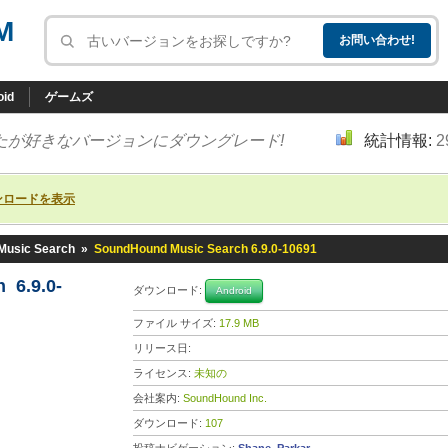
M
oid
ゲームズ
たが好きなバージョンにダウングレード!
統計情報:
2
ンロードを表示
Music Search
»
SoundHound Music Search 6.9.0-10691
 6.9.0-
ダウンロード:
Android
ファイル サイズ:
17.9 MB
リリース日:
ライセンス:
未知の
会社案内:
SoundHound Inc.
ダウンロード:
107