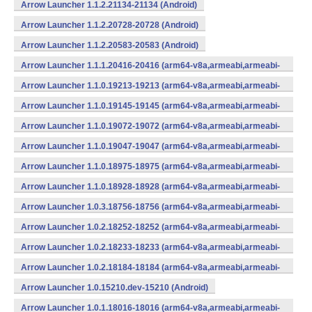
Arrow Launcher 1.1.2.21134-21134 (Android)
Arrow Launcher 1.1.2.20728-20728 (Android)
Arrow Launcher 1.1.2.20583-20583 (Android)
Arrow Launcher 1.1.1.20416-20416 (arm64-v8a,armeabi,armeabi-
v7a,mips,mips64,x86,x86_64) (Android)
Arrow Launcher 1.1.0.19213-19213 (arm64-v8a,armeabi,armeabi-
v7a,mips,mips64,x86,x86_64) (Android)
Arrow Launcher 1.1.0.19145-19145 (arm64-v8a,armeabi,armeabi-
v7a,mips,mips64,x86,x86_64) (Android)
Arrow Launcher 1.1.0.19072-19072 (arm64-v8a,armeabi,armeabi-
v7a,mips,mips64,x86,x86_64) (Android)
Arrow Launcher 1.1.0.19047-19047 (arm64-v8a,armeabi,armeabi-
v7a,mips,mips64,x86,x86_64) (Android)
Arrow Launcher 1.1.0.18975-18975 (arm64-v8a,armeabi,armeabi-
v7a,mips,mips64,x86,x86_64) (Android)
Arrow Launcher 1.1.0.18928-18928 (arm64-v8a,armeabi,armeabi-
v7a,mips,mips64,x86,x86_64) (Android)
Arrow Launcher 1.0.3.18756-18756 (arm64-v8a,armeabi,armeabi-
v7a,mips,mips64,x86,x86_64) (Android)
Arrow Launcher 1.0.2.18252-18252 (arm64-v8a,armeabi,armeabi-
v7a,mips,mips64,x86,x86_64) (Android)
Arrow Launcher 1.0.2.18233-18233 (arm64-v8a,armeabi,armeabi-
v7a,mips,mips64,x86,x86_64) (Android)
Arrow Launcher 1.0.2.18184-18184 (arm64-v8a,armeabi,armeabi-
v7a,mips,mips64,x86,x86_64) (Android)
Arrow Launcher 1.0.15210.dev-15210 (Android)
Arrow Launcher 1.0.1.18016-18016 (arm64-v8a,armeabi,armeabi-