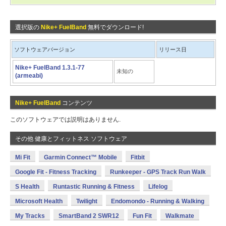
選択版の
Nike+ FuelBand
無料でダウンロード!
ソフトウェアバージョン
リリース日
Nike+ FuelBand 1.3.1-77
未知の
(armeabi)
Nike+ FuelBand
コンテンツ
このソフトウェアでは説明はありません.
その他 健康とフィットネス ソフトウェア
Mi Fit
Garmin Connect™ Mobile
Fitbit
Google Fit - Fitness Tracking
Runkeeper - GPS Track Run Walk
S Health
Runtastic Running & Fitness
Lifelog
Microsoft Health
Twilight
Endomondo - Running & Walking
My Tracks
SmartBand 2 SWR12
Fun Fit
Walkmate