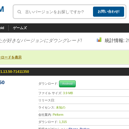
M
oid
ゲームズ
たが好きなバージョンにダウングレード!
統計情報:
2
ンロードを表示
v1.13.50-71411350
50
ダウンロード:
Android
ファイル サイズ:
3.9 MB
リリース日:
ライセンス:
未知の
会社案内:
Piriform
ダウンロード:
1,315