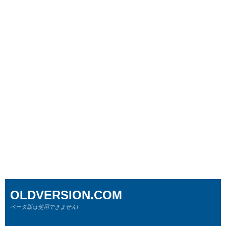
OLDVERSION.COM
ベータ版は使用できません!