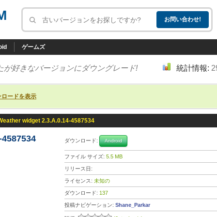
M
oid
ゲームズ
たが好きなバージョンにダウングレード!
統計情報:
2
ンロードを表示
Weather widget 2.3.A.0.14-4587534
4-4587534
ダウンロード:
Android
ファイル サイズ:
5.5 MB
リリース日:
ライセンス:
未知の
ダウンロード:
137
投稿ナビゲーション:
Shane_Parkar