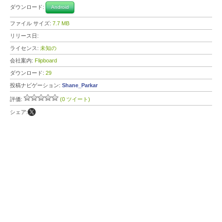
ダウンロード:
Android
ファイル サイズ:
7.7 MB
リリース日:
ライセンス:
未知の
会社案内:
Flipboard
ダウンロード:
29
投稿ナビゲーション:
Shane_Parkar
評価:
(0 ツイート)
シェア: