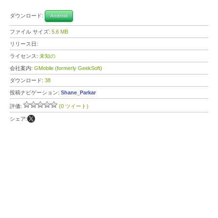
ダウンロード:
Android
ファイル サイズ:
5.6 MB
リリース日:
ライセンス:
未知の
会社案内:
GMobile (formerly GeekSoft)
ダウンロード:
38
投稿ナビゲーション:
Shane_Parkar
評価:
(0 ツイート)
シェア: