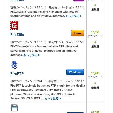
0
現在のバージョン:
3.3.5.1
|
最も古いバージョン:
3.3.2.1
最終週
FileZilla is a fast and reliable FTP client with lots of
useful features and an intuitive interface.
もっと見る »
10,350
Linux
FileZilla
ダウンロード
現在のバージョン:
3.3.5.1
|
最も古いバージョン:
3.3.5.1
0
FileZilla project is a fast and reliable FTP client and
最終週
server with lots of useful features and an intuitive
interface.
もっと見る »
Windows
FireFTP
13,468
ダウンロード
現在のバージョン:
1.99.4
|
最も古いバージョン:
0.90.1.1
0
Fire FTP is a simple but smart FTP plugin for the Mozilla
最終週
FireFox Browser. Features: \- It's free\! \- Cross-
platform: Works on Windows, Mac OS X, Linux \-
Secure: SSL/TLS/SFTP …
もっと見る »
67,057