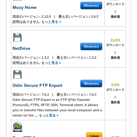
ダウンロード
Windows
Mozy Home
0
現在のバージョン:
2.12.0
|
最も古いバージョン:
2.4.3
最終週
説明はありません.
もっと見る »
11,031
ダウンロード
Windows
NetDrive
0
現在のバージョン:
1.3.2
|
最も古いバージョン:
1.3.2
最終週
説明はありません.
もっと見る »
Windows
Odin Secure FTP Expert
8,161
ダウンロード
現在のバージョン:
7.6.3
|
最も古いバージョン:
7.6.3
0
Odin Secure FTP Expert is an FTP \(File Transfer
最終週
Protocol\), FTPS, SFTP, SSH, Terminal client. It allows
you to transfer files between your local computer and a
server on the …
もっと見る »
Linux