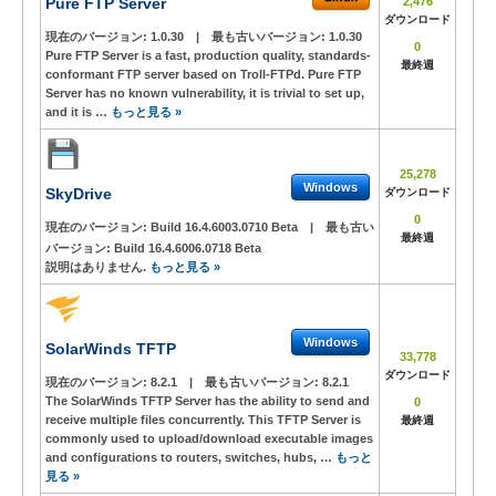
Pure FTP Server
2,476
ダウンロード
現在のバージョン:
1.0.30
|
最も古いバージョン:
1.0.30
0
Pure FTP Server is a fast, production quality, standards-
最終週
conformant FTP server based on Troll-FTPd. Pure FTP
Server has no known vulnerability, it is trivial to set up,
and it is …
もっと見る »
25,278
Windows
SkyDrive
ダウンロード
0
現在のバージョン:
Build 16.4.6003.0710 Beta
|
最も古い
最終週
バージョン:
Build 16.4.6006.0718 Beta
説明はありません.
もっと見る »
Windows
SolarWinds TFTP
33,778
ダウンロード
現在のバージョン:
8.2.1
|
最も古いバージョン:
8.2.1
The SolarWinds TFTP Server has the ability to send and
0
receive multiple files concurrently. This TFTP Server is
最終週
commonly used to upload/download executable images
and configurations to routers, switches, hubs, …
もっと
見る »