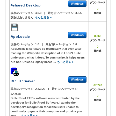
ダウンロード
Windows
4shared Desktop
0
現在のバージョン:
4.0.0
|
最も古いバージョン:
3.3.5
最終週
説明はありません.
もっと見る »
Windows
AppLocale
8,363
ダウンロード
現在のバージョン:
1.0
|
最も古いバージョン:
1.0
0
AppLocale is software so technically that even after
最終週
reading the Wikipedia description of it, I don't quite
understand what it does. To summarize, it helps users
run non-Unicode legacy based …
もっと見る »
Windows
BPFTP Server
67,747
現在のバージョン:
2.4.0.29
|
最も古いバージョン:
ダウンロード
2.4.0.28
0
BulletProof FTP's software was contributed by the
最終週
developer for BulletProof Software. I admire the
developer's recognition for all the users unable to
continually upgrade their computer and provide you
with …
もっと見る »