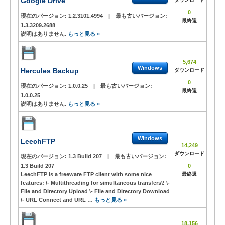
Google Drive
0
現在のバージョン:
1.2.3101.4994
|
最も古いバージョン:
最終週
1.3.3209.2688
説明はありません.
もっと見る »
5,674
Windows
Hercules Backup
ダウンロード
0
現在のバージョン:
1.0.0.25
|
最も古いバージョン:
最終週
1.0.0.25
説明はありません.
もっと見る »
Windows
LeechFTP
14,249
ダウンロード
現在のバージョン:
1.3 Build 207
|
最も古いバージョン:
1.3 Build 207
0
LeechFTP is a freeware FTP client with some nice
最終週
features: \- Multithreading for simultaneous transfers\! \-
File and Directory Upload \- File and Directory Download
\- URL Connect and URL …
もっと見る »
18,156