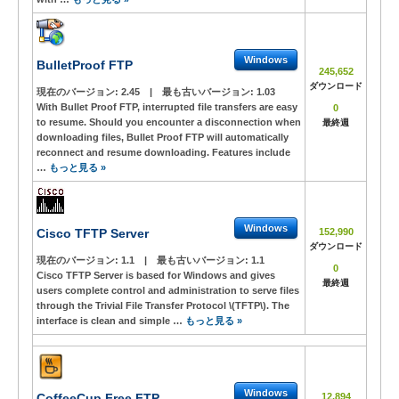
Windows
BulletProof FTP
245,652
ダウンロード
現在のバージョン:
2.45
|
最も古いバージョン:
1.03
With Bullet Proof FTP, interrupted file transfers are easy
0
to resume. Should you encounter a disconnection when
最終週
downloading files, Bullet Proof FTP will automatically
reconnect and resume downloading. Features include
…
もっと見る »
Windows
Cisco TFTP Server
152,990
ダウンロード
現在のバージョン:
1.1
|
最も古いバージョン:
1.1
0
Cisco TFTP Server is based for Windows and gives
最終週
users complete control and administration to serve files
through the Trivial File Transfer Protocol \(TFTP\). The
interface is clean and simple …
もっと見る »
Windows
CoffeeCup Free FTP
12,894