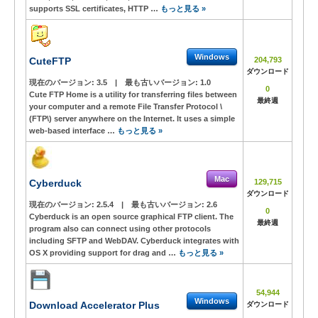
supports SSL certificates, HTTP …
もっと見る »
Windows
CuteFTP
204,793
ダウンロード
現在のバージョン:
3.5
|
最も古いバージョン:
1.0
0
Cute FTP Home is a utility for transferring files between
最終週
your computer and a remote File Transfer Protocol \
(FTP\) server anywhere on the Internet. It uses a simple
web-based interface …
もっと見る »
Mac
Cyberduck
129,715
ダウンロード
現在のバージョン:
2.5.4
|
最も古いバージョン:
2.6
0
Cyberduck is an open source graphical FTP client. The
最終週
program also can connect using other protocols
including SFTP and WebDAV. Cyberduck integrates with
OS X providing support for drag and …
もっと見る »
54,944
Windows
Download Accelerator Plus
ダウンロード