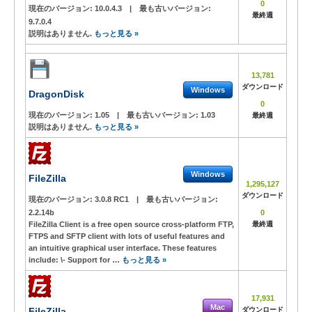
0
現在のバージョン:
10.0.4.3
|
最も古いバージョン:
最終週
9.7.0.4
説明はありません.
もっと見る »
13,781
ダウンロード
Windows
DragonDisk
0
現在のバージョン:
1.05
|
最も古いバージョン:
1.03
最終週
説明はありません.
もっと見る »
Windows
FileZilla
1,295,127
ダウンロード
現在のバージョン:
3.0.8 RC1
|
最も古いバージョン:
2.2.14b
0
FileZilla Client is a free open source cross-platform FTP,
最終週
FTPS and SFTP client with lots of useful features and
an intuitive graphical user interface. These features
include: \- Support for …
もっと見る »
17,931
Mac
FileZilla
ダウンロード