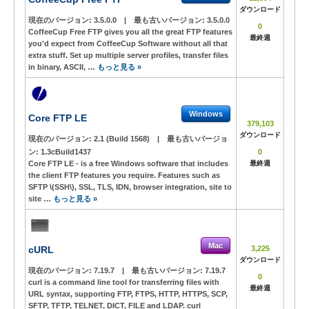
ダウンロード
現在のバージョン:
3.5.0.0
|
最も古いバージョン:
3.5.0.0
0
CoffeeCup Free FTP gives you all the great FTP features
最終週
you'd expect from CoffeeCup Software without all that
extra stuff. Set up multiple server profiles, transfer files
in binary, ASCII, …
もっと見る »
Windows
Core FTP LE
379,103
ダウンロード
現在のバージョン:
2.1 (Build 1568)
|
最も古いバージョ
ン:
1.3cBuild1437
0
Core FTP LE - is a free Windows software that includes
最終週
the client FTP features you require. Features such as
SFTP \(SSH\), SSL, TLS, IDN, browser integration, site to
site …
もっと見る »
Mac
cURL
3,225
ダウンロード
現在のバージョン:
7.19.7
|
最も古いバージョン:
7.19.7
0
curl is a command line tool for transferring files with
最終週
URL syntax, supporting FTP, FTPS, HTTP, HTTPS, SCP,
SFTP, TFTP, TELNET, DICT, FILE and LDAP. curl