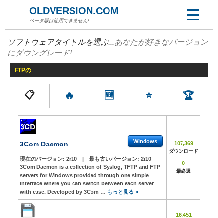
OLDVERSION.COM
ベータ版は使用できません!
ソフトウェアタイトルを選ぶ...
あなたが好きなバージョン
にダウングレード!
FTPの
📋
🔥
🆕
⭐
🏆
Windows
3Com Daemon
107,369
ダウンロード
現在のバージョン:
2r10
|
最も古いバージョン:
2r10
0
3Com Daemon is a collection of Syslog, TFTP and FTP
最終週
servers for Windows provided through one simple
interface where you can switch between each server
with ease. Developed by 3Com …
もっと見る »
16,451