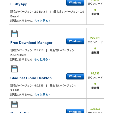
Windows
FluffyApp
ダウンロード
0
現在のバージョン:
2.0 Beta 4
|
最も古いバージョン:
1.0
最終週
Beta 4
説明はありません.
もっと見る »
275,775
Windows
Free Download Manager
ダウンロード
0
現在のバージョン:
2.5.718
|
最も古いバージョン:
最終週
2.3.673 Beta
説明はありません.
もっと見る »
83,636
Windows
Gladinet Cloud Desktop
ダウンロード
0
現在のバージョン:
4.0.839
|
最も古いバージョン:
最終週
3.2.781
説明はありません.
もっと見る »
105,612
Windows
ダウンロード