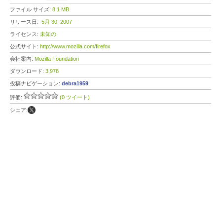
ファイル サイズ:
8.1 MB
リリース日:
5月 30, 2007
ライセンス:
未知の
公式サイト:
http://www.mozilla.com/firefox
会社案内:
Mozilla Foundation
ダウンロード:
3,978
投稿ナビゲーション:
debra1959
評価:
(0 ツイート)
シェア: