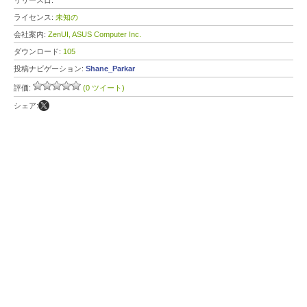
リリース日:
ライセンス:
未知の
会社案内:
ZenUI, ASUS Computer Inc.
ダウンロード:
105
投稿ナビゲーション:
Shane_Parkar
評価:
(0 ツイート)
シェア: