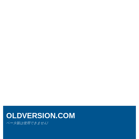
OLDVERSION.COM
ベータ版は使用できません!