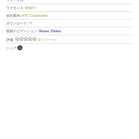
リリース日:
ライセンス:
未知の
会社案内:
HTC Corporation
ダウンロード:
77
投稿ナビゲーション:
Shane_Parkar
評価:
(0 ツイート)
シェア: