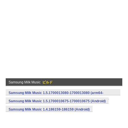
Samsung Milk Music
ビルド
Samsung Milk Music 1.5.1700013080-1700013080 (arm64-
v8a,armeabi,armeabi-v7a,mips,mips64,x86,x86_64) (Android)
Samsung Milk Music 1.5.1700010675-1700010675 (Android)
Samsung Milk Music 1.4.186159-186159 (Android)