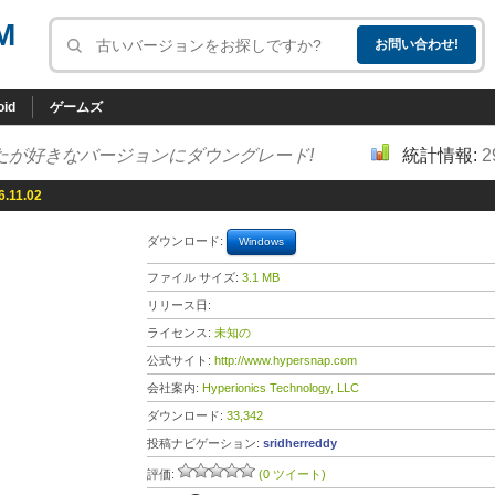
M
oid
ゲームズ
たが好きなバージョンにダウングレード!
統計情報:
2
6.11.02
ダウンロード:
Windows
ファイル サイズ:
3.1 MB
リリース日:
ライセンス:
未知の
公式サイト:
http://www.hypersnap.com
会社案内:
Hyperionics Technology, LLC
ダウンロード:
33,342
投稿ナビゲーション:
sridherreddy
評価:
(0 ツイート)