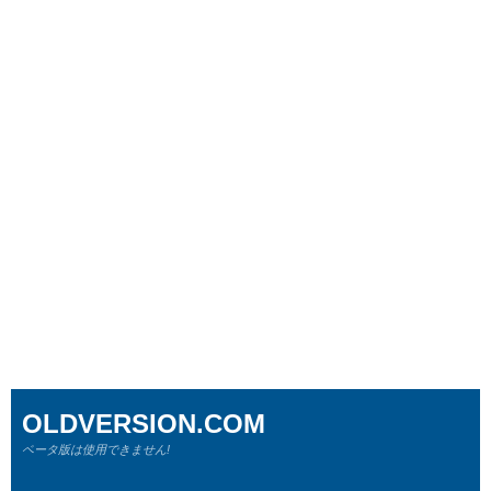
OLDVERSION.COM
ベータ版は使用できません!