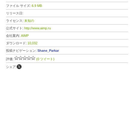
ファイル サイズ:
6.9 MB
リリース日:
ライセンス:
未知の
公式サイト:
http://www.aimp.ru
会社案内:
AIMP
ダウンロード:
10,032
投稿ナビゲーション:
Shane_Parkar
評価:
(0 ツイート)
シェア: