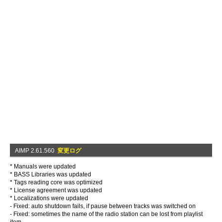
AIMP 2.61.560
変更ログ
* Manuals were updated
* BASS Libraries was updated
* Tags reading core was optimized
* License agreement was updated
* Localizations were updated
- Fixed: auto shutdown fails, if pause between tracks was switched on
- Fixed: sometimes the name of the radio station can be lost from playlist