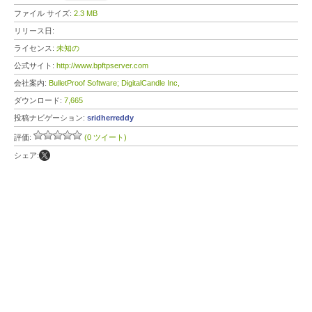
ファイル サイズ:
2.3 MB
リリース日:
ライセンス:
未知の
公式サイト:
http://www.bpftpserver.com
会社案内:
BulletProof Software; DigitalCandle Inc,
ダウンロード:
7,665
投稿ナビゲーション:
sridherreddy
評価:
(0 ツイート)
シェア: