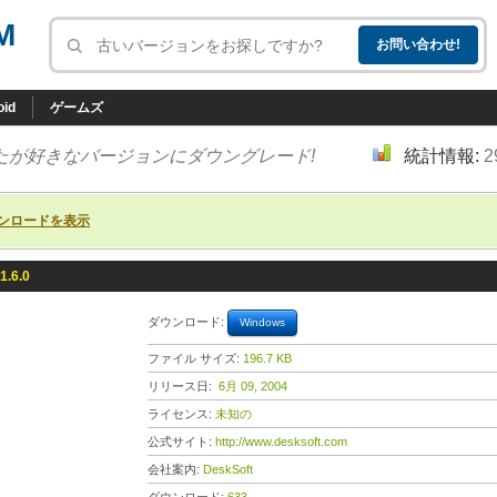
M
oid
ゲームズ
たが好きなバージョンにダウングレード!
統計情報:
2
ンロードを表示
1.6.0
ダウンロード:
Windows
ファイル サイズ:
196.7 KB
リリース日:
6月 09, 2004
ライセンス:
未知の
公式サイト:
http://www.desksoft.com
会社案内:
DeskSoft