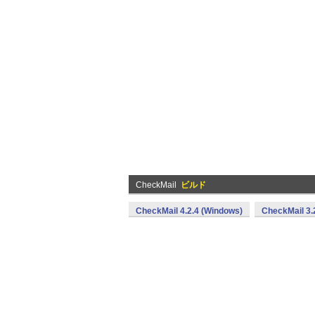
CheckMail
ビルド
CheckMail 4.2.4 (Windows)
CheckMail 3.