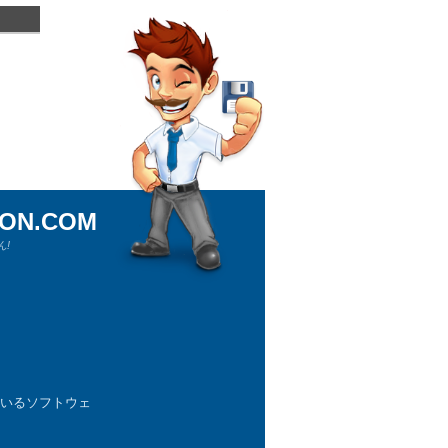
ION.COM
!
ているソフトウェ