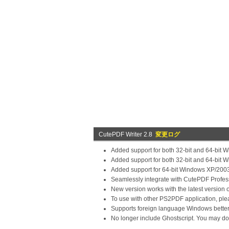
CutePDF Writer 2.8
変更ログ
Added support for both 32-bit and 64-bit 
Added support for both 32-bit and 64-bit W
Added support for 64-bit Windows XP/200
Seamlessly integrate with CutePDF Profes
New version works with the latest version o
To use with other PS2PDF application, plea
Supports foreign language Windows better
No longer include Ghostscript. You may dow