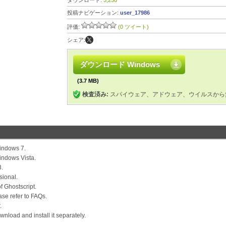
ダウンロード:
5,250
投稿ナビゲーション:
user_17986
評価:
(0 ツイート)
シェア:
ダウンロード Windows
(3.7 MB)
検査済み:
スパイウェア、アドウェア、ウイルスから
Windows 7.
indows Vista.
3.
sional.
f Ghostscript.
se refer to FAQs.
.
nload and install it separately.