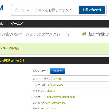
M
oid
ゲームズ
たが好きなバージョンにダウングレード!
統計情報:
2
ンロードを表示
utePDF Writer 2.8
ダウンロード:
Windows
ファイル サイズ:
3.7 MB
リリース日:
8月 26, 2009
ライセンス:
未知の
公式サイト:
http://www.cutepdf.com
会社案内:
Acro Software Inc.