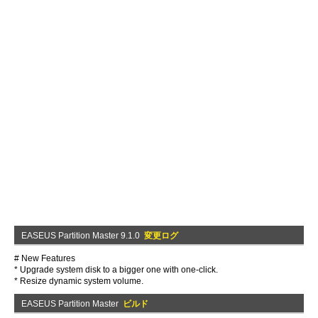
EASEUS Partition Master 9.1.0
変更ログ
# New Features
* Upgrade system disk to a bigger one with one-click.
* Resize dynamic system volume.
EASEUS Partition Master
ビルド