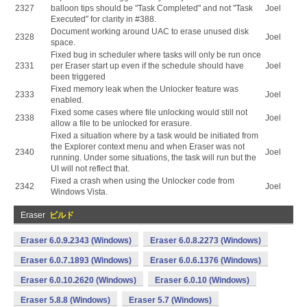
2327
balloon tips should be "Task Completed" and not "Task
Joel
Executed" for clarity in #388.
Document working around UAC to erase unused disk
2328
Joel
space.
Fixed bug in scheduler where tasks will only be run once
2331
per Eraser start up even if the schedule should have
Joel
been triggered
Fixed memory leak when the Unlocker feature was
2333
Joel
enabled.
Fixed some cases where file unlocking would still not
2338
Joel
allow a file to be unlocked for erasure.
Fixed a situation where by a task would be initiated from
the Explorer context menu and when Eraser was not
2340
Joel
running. Under some situations, the task will run but the
UI will not reflect that.
Fixed a crash when using the Unlocker code from
2342
Joel
Windows Vista.
Eraser
ビルド
Eraser 6.0.9.2343 (Windows)
Eraser 6.0.8.2273 (Windows)
Eraser 6.0.7.1893 (Windows)
Eraser 6.0.6.1376 (Windows)
Eraser 6.0.10.2620 (Windows)
Eraser 6.0.10 (Windows)
Eraser 5.8.8 (Windows)
Eraser 5.7 (Windows)