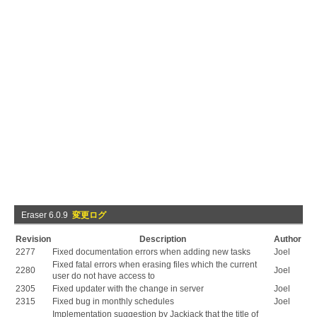
Eraser 6.0.9
変更ログ
Revision
Description
Author
2277
Fixed documentation errors when adding new tasks
Joel
Fixed fatal errors when erasing files which the current
2280
Joel
user do not have access to
2305
Fixed updater with the change in server
Joel
2315
Fixed bug in monthly schedules
Joel
Implementation suggestion by Jackjack that the title of