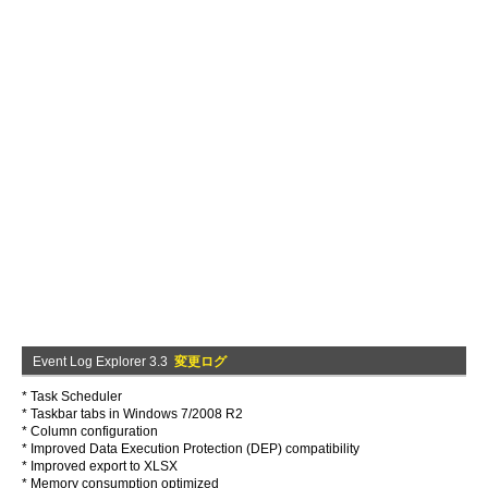
Event Log Explorer 3.3
変更ログ
* Task Scheduler
* Taskbar tabs in Windows 7/2008 R2
* Column configuration
* Improved Data Execution Protection (DEP) compatibility
* Improved export to XLSX
* Memory consumption optimized