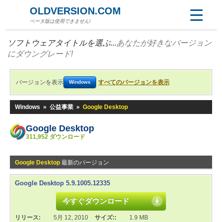
OLDVERSION.COM
ベータ版は使用できません!
ソフトウェアタイトルを選ぶ...
あなたが好きなバージョン
にダウングレード!
バージョンを表示
すべてのバージョンを表示
Windows
Windows
»
公益事業
»
Google Desktop
Google Desktop
311,952 ダウンロード
Google Desktop
最新のバージョン
Google Desktop 5.9.1005.12335
今すぐダウンロード
リリース:
5月 12, 2010
サイズ::
1.9 MB