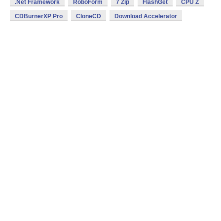
.Net Framework
RoboForm
7 Zip
FlashGet
CPU Z
CDBurnerXP Pro
CloneCD
Download Accelerator