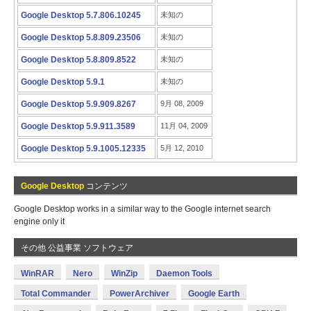
Google Desktop 5.7.806.10245
未知の
Google Desktop 5.8.809.23506
未知の
Google Desktop 5.8.809.8522
未知の
Google Desktop 5.9.1
未知の
Google Desktop 5.9.909.8267
9月 08, 2009
Google Desktop 5.9.911.3589
11月 04, 2009
Google Desktop 5.9.1005.12335
5月 12, 2010
Google Desktop
コンテンツ
Google Desktop works in a similar way to the Google internet search
engine only it
その他 公益事業 ソフトウェア
WinRAR
Nero
WinZip
Daemon Tools
Total Commander
PowerArchiver
Google Earth