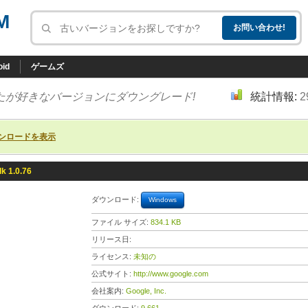
M
oid
ゲームズ
たが好きなバージョンにダウングレード!
統計情報:
2
ンロードを表示
lk 1.0.76
ダウンロード:
Windows
ファイル サイズ:
834.1 KB
リリース日:
ライセンス:
未知の
公式サイト:
http://www.google.com
会社案内:
Google, Inc.