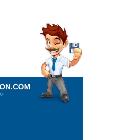
ION.COM
!