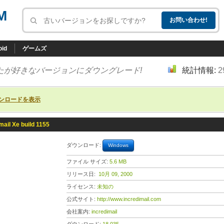
M
oid
ゲームズ
たが好きなバージョンにダウングレード!
統計情報:
2
ンロードを表示
mail Xe build 1155
ダウンロード:
Windows
ファイル サイズ:
5.6 MB
リリース日:
10月 09, 2000
ライセンス:
未知の
公式サイト:
http://www.incredimail.com
会社案内:
incredimail