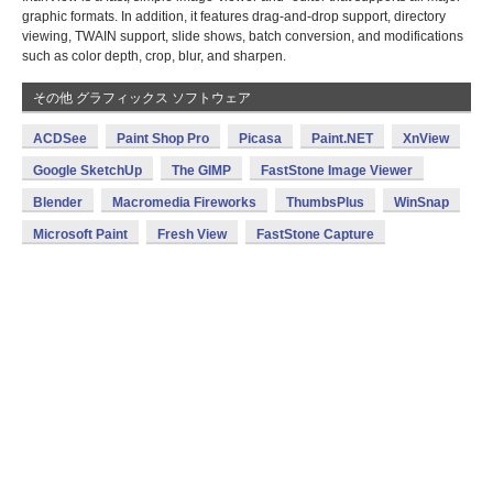
graphic formats. In addition, it features drag-and-drop support, directory
viewing, TWAIN support, slide shows, batch conversion, and modifications
such as color depth, crop, blur, and sharpen.
その他 グラフィックス ソフトウェア
ACDSee
Paint Shop Pro
Picasa
Paint.NET
XnView
Google SketchUp
The GIMP
FastStone Image Viewer
Blender
Macromedia Fireworks
ThumbsPlus
WinSnap
Microsoft Paint
Fresh View
FastStone Capture