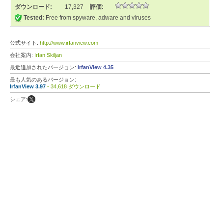
ダウンロード:
17,327
評価:
Tested:
Free from spyware, adware and viruses
公式サイト:
http://www.irfanview.com
会社案内:
Irfan Skiljan
最近追加されたバージョン:
IrfanView 4.35
最も人気のあるバージョン:
IrfanView 3.97
- 34,618 ダウンロード
シェア: