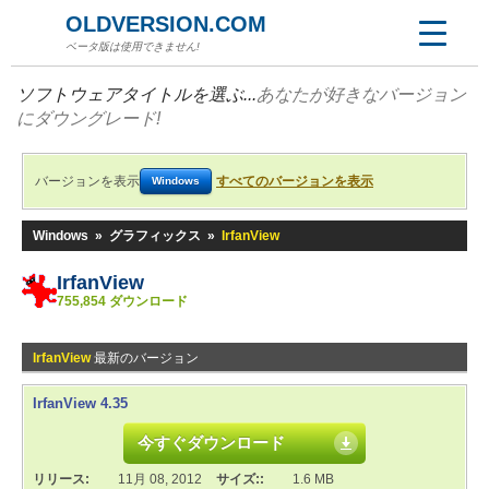
OLDVERSION.COM
ベータ版は使用できません!
ソフトウェアタイトルを選ぶ...
あなたが好きなバージョン
にダウングレード!
バージョンを表示
すべてのバージョンを表示
Windows
Windows
»
グラフィックス
»
IrfanView
IrfanView
755,854 ダウンロード
IrfanView
最新のバージョン
IrfanView 4.35
今すぐダウンロード
リリース:
11月 08, 2012
サイズ::
1.6 MB