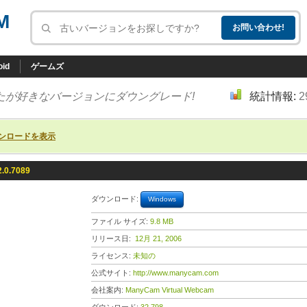
M
oid
ゲームズ
たが好きなバージョンにダウングレード!
統計情報:
2
ンロードを表示
.0.7089
ダウンロード:
Windows
ファイル サイズ:
9.8 MB
リリース日:
12月 21, 2006
ライセンス:
未知の
公式サイト:
http://www.manycam.com
会社案内:
ManyCam Virtual Webcam