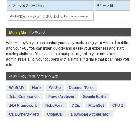
ソフトウェアバージョン
リリース日
利用可能なバージョンはありません for this software.
MoneyMe
コンテンツ
With MoneyMe you can control your daily costs using your Android mobile
and your PC. You can insert quickly and easily your expenses and start
making statistics. You can create budgets, organize your debts and
administrate all of your coupons with a simple interface that it can help you
a lot.
その他 公益事業 ソフトウェア
WinRAR
Nero
WinZip
Daemon Tools
Total Commander
PowerArchiver
Google Earth
.Net Framework
RoboForm
7 Zip
FlashGet
CPU Z
CDBurnerXP Pro
CloneCD
Download Accelerator