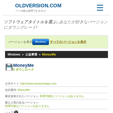
OLDVERSION.COM
ベータ版は使用できません!
ソフトウェアタイトルを選ぶ...
あなたが好きなバージョン
にダウングレード!
バージョンを表示
すべてのバージョンを表示
Windows
Windows
»
公益事業
»
MoneyMe
MoneyMe
0 ダウンロード
公式サイト:
http://www.moneymeapp.com
会社案内:
MoneyMe
最近追加されたバージョン:
利用可能なバージョンはありません
最も人気のあるバージョン:
利用可能なバージョンはありません
シェア: