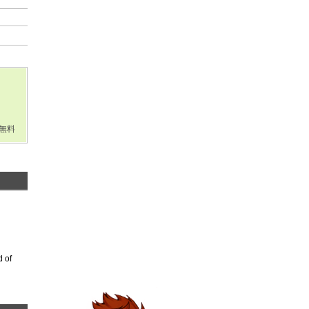
無料
d of