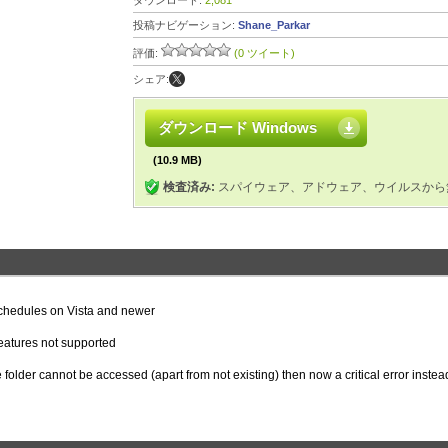
ダウンロード:
2,081
投稿ナビゲーション:
Shane_Parkar
評価:
(0 ツイート)
シェア:
ダウンロード Windows
(10.9 MB)
検査済み:
スパイウェア、アドウェア、ウイルスから
schedules on Vista and newer
features not supported
e folder cannot be accessed (apart from not existing) then now a critical error instea