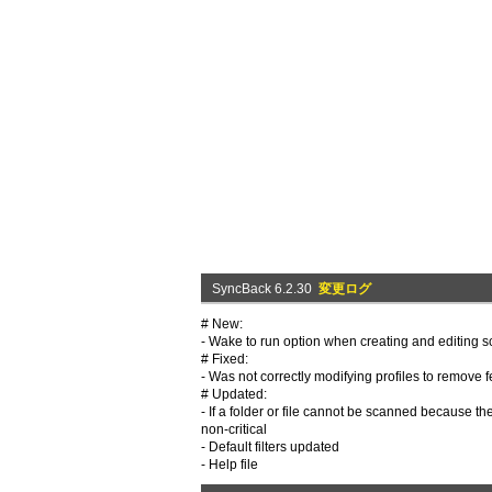
SyncBack 6.2.30
変更ログ
# New:
- Wake to run option when creating and editing 
# Fixed:
- Was not correctly modifying profiles to remove 
# Updated:
- If a folder or file cannot be scanned because th
non-critical
- Default filters updated
- Help file