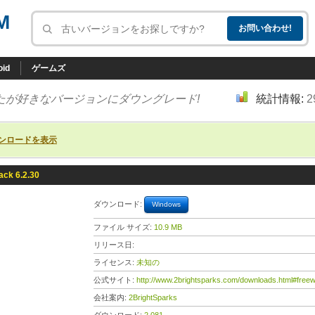
M
oid
ゲームズ
たが好きなバージョンにダウングレード!
統計情報:
2
ンロードを表示
ck 6.2.30
ダウンロード:
Windows
ファイル サイズ:
10.9 MB
リリース日:
ライセンス:
未知の
公式サイト:
http://www.2brightsparks.com/downloads.html#free
会社案内:
2BrightSparks