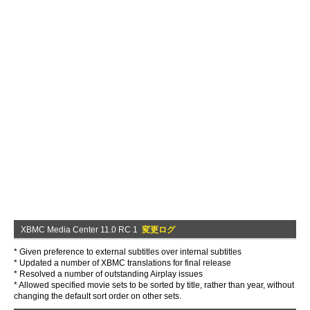
XBMC Media Center 11.0 RC 1
変更ログ
* Given preference to external subtitles over internal subtitles
* Updated a number of XBMC translations for final release
* Resolved a number of outstanding Airplay issues
* Allowed specified movie sets to be sorted by title, rather than year, without
changing the default sort order on other sets.