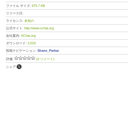
ファイル サイズ:
975.7 KB
リリース日:
ライセンス:
未知の
公式サイト:
http://www.xchat.org
会社案内:
XChat.org
ダウンロード:
3,019
投稿ナビゲーション:
Shane_Parkar
評価:
(0 ツイート)
シェア: