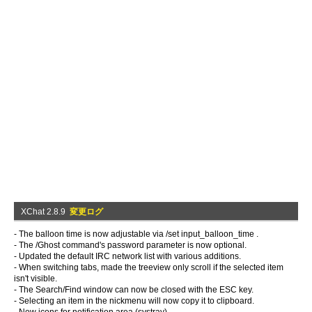
XChat 2.8.9
変更ログ
- The balloon time is now adjustable via /set input_balloon_time
.
- The /Ghost command's password parameter is now optional.
- Updated the default IRC network list with various additions.
- When switching tabs, made the treeview only scroll if the selected item
isn't visible.
- The Search/Find window can now be closed with the ESC key.
- Selecting an item in the nickmenu will now copy it to clipboard.