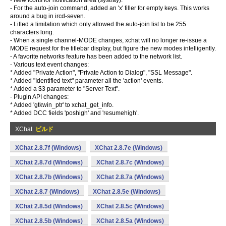
- New icons for notification area (systray).
- For the auto-join command, added an 'x' filler for empty keys. This works
around a bug in ircd-seven.
- Lifted a limitation which only allowed the auto-join list to be 255
characters long.
- When a single channel-MODE changes, xchat will no longer re-issue a
MODE request for the titlebar display, but figure the new modes intelligently.
- A favorite networks feature has been added to the network list.
- Various text event changes:
* Added "Private Action", "Private Action to Dialog", "SSL Message".
* Added "Identified text" parameter all the 'action' events.
* Added a $3 parameter to "Server Text".
- Plugin API changes:
* Added 'gtkwin_ptr' to xchat_get_info.
* Added DCC fields 'poshigh' and 'resumehigh'.
XChat
ビルド
XChat 2.8.7f (Windows)
XChat 2.8.7e (Windows)
XChat 2.8.7d (Windows)
XChat 2.8.7c (Windows)
XChat 2.8.7b (Windows)
XChat 2.8.7a (Windows)
XChat 2.8.7 (Windows)
XChat 2.8.5e (Windows)
XChat 2.8.5d (Windows)
XChat 2.8.5c (Windows)
XChat 2.8.5b (Windows)
XChat 2.8.5a (Windows)