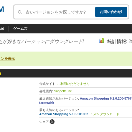
M
oid
ゲームズ
たが好きなバージョンにダウングレード!
統計情報:
2
ョンを表示
g
公式サイト:
ご利用いただけません
会社案内:
Snapette Inc.
最近追加されたバージョン:
Amazon Shopping 6.2.0.200-8767
(armeabi)
最も人気のあるバージョン:
Amazon Shopping 5.1.0-501002
- 1,285 ダウンロード
シェア: