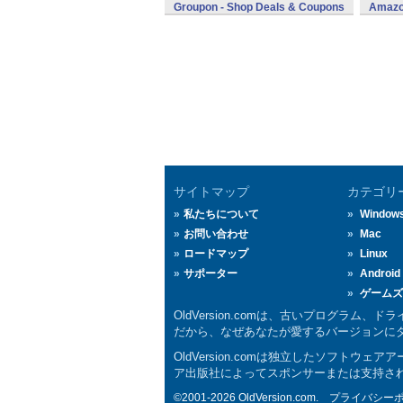
Groupon - Shop Deals & Coupons
Amazo
サイトマップ
カテゴリ
私たちについて
Window
お問い合わせ
Mac
ロードマップ
Linux
サポーター
Android
ゲームズ
OldVersion.comは、古いプログラ
だから、なぜあなたが愛するバージョンにダウ
OldVersion.comは独立したソフ
ア出版社によってスポンサーまたは支持され
©2001-2026 OldVersion.com.
プライバシー