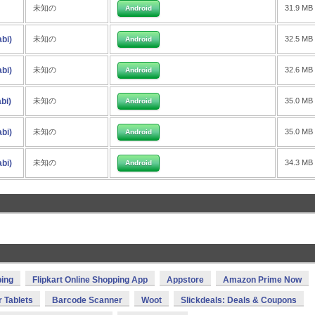
未知の
31.9 MB
Android
bi)
未知の
32.5 MB
Android
bi)
未知の
32.6 MB
Android
bi)
未知の
35.0 MB
Android
bi)
未知の
35.0 MB
Android
bi)
未知の
34.3 MB
Android
ing
Flipkart Online Shopping App
Appstore
Amazon Prime Now
 Tablets
Barcode Scanner
Woot
Slickdeals: Deals & Coupons