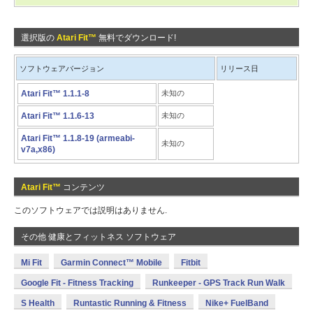
選択版の
Atari Fit™
無料でダウンロード!
ソフトウェアバージョン
リリース日
Atari Fit™ 1.1.1-8
未知の
Atari Fit™ 1.1.6-13
未知の
Atari Fit™ 1.1.8-19 (armeabi-
未知の
v7a,x86)
Atari Fit™
コンテンツ
このソフトウェアでは説明はありません.
その他 健康とフィットネス ソフトウェア
Mi Fit
Garmin Connect™ Mobile
Fitbit
Google Fit - Fitness Tracking
Runkeeper - GPS Track Run Walk
S Health
Runtastic Running & Fitness
Nike+ FuelBand