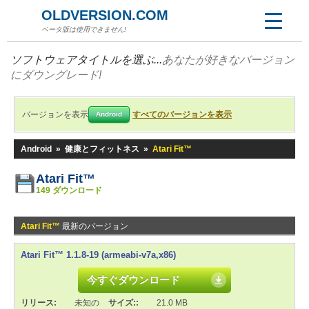
OLDVERSION.COM
ベータ版は使用できません!
ソフトウェアタイトルを選ぶ...
あなたが好きなバージョン
にダウングレード!
バージョンを表示
すべてのバージョンを表示
Android
Android
»
健康とフィットネス
»
Atari Fit™
Atari Fit™
149 ダウンロード
Atari Fit™
最新のバージョン
Atari Fit™ 1.1.8-19 (armeabi-v7a,x86)
今すぐダウンロード
リリース:
未知の
サイズ::
21.0 MB