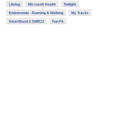
Lifelog
Microsoft Health
Twilight
Endomondo - Running & Walking
My Tracks
SmartBand 2 SWR12
Fun Fit