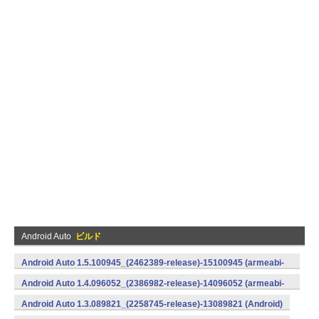
Android Auto
ビルド
Android Auto 1.5.100945_(2462389-release)-15100945 (armeabi-
v7a) (Android)
Android Auto 1.4.096052_(2386982-release)-14096052 (armeabi-
v7a) (Android)
Android Auto 1.3.089821_(2258745-release)-13089821 (Android)