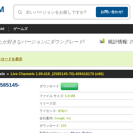
M
oid
ゲームズ
たが好きなバージョンにダウングレード!
統計情報:
2
ンロードを表示
els
»
Live Channels 1.09.418_(2585145-70)-409418170 (x86)
2585145-
ダウンロード:
Android
ファイル サイズ:
5.8 MB
リリース日:
ライセンス:
未知の
会社案内:
Google, Inc.
ダウンロード:
103