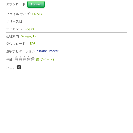
ダウンロード:
Android
ファイル サイズ:
7.6 MB
リリース日:
ライセンス:
未知の
会社案内:
Google, Inc.
ダウンロード:
1,593
投稿ナビゲーション:
Shane_Parkar
評価:
(0 ツイート)
シェア: