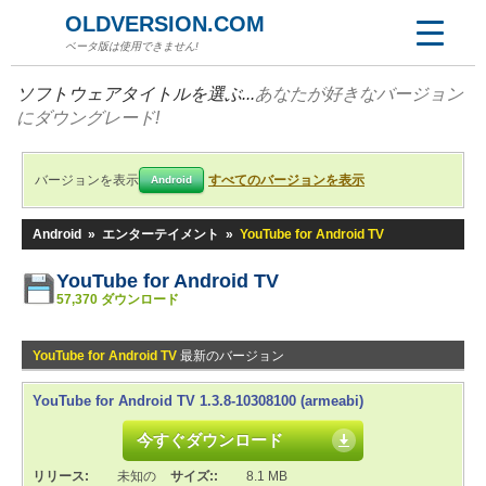
OLDVERSION.COM
ベータ版は使用できません!
ソフトウェアタイトルを選ぶ...
あなたが好きなバージョン
にダウングレード!
バージョンを表示
すべてのバージョンを表示
Android
Android
»
エンターテイメント
»
YouTube for Android TV
YouTube for Android TV
57,370 ダウンロード
YouTube for Android TV
最新のバージョン
YouTube for Android TV 1.3.8-10308100 (armeabi)
今すぐダウンロード
リリース:
未知の
サイズ::
8.1 MB