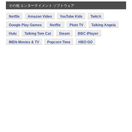
その他 エンターテイメント ソフトウェア
Netflix
Amazon Video
YouTube Kids
Twitch
Google Play Games
Netflix
Pluto TV
Talking Angela
Hulu
Talking Tom Cat
Steam
BBC iPlayer
IMDb Movies & TV
Popcorn Time
HBO GO