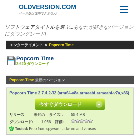
OLDVERSION.COM
ベータ版は使用できません!
ソフトウェアタイトルを選ぶ...
あなたが好きなバージョン
にダウングレード!
エンターテイメント
»
Popcorn Time
Popcorn Time
2,620 ダウンロード
Popcorn Time
最新のバージョン
Popcorn Time 2.7.4.2-32 (arm64-v8a,armeabi,armeabi-v7a,x86)
今すぐダウンロード
リリース:
未知の
サイズ::
55.4 MB
ダウンロード:
1,056
評価:
Tested:
Free from spyware, adware and viruses