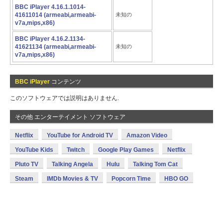
BBC iPlayer 4.16.1.1014-
41611014 (armeabi,armeabi-
未知の
v7a,mips,x86)
BBC iPlayer 4.16.2.1134-
41621134 (armeabi,armeabi-
未知の
v7a,mips,x86)
BBC iPlayer
コンテンツ
このソフトウェアでは説明はありません.
その他 エンターテイメント ソフトウェア
Netflix
YouTube for Android TV
Amazon Video
YouTube Kids
Twitch
Google Play Games
Netflix
Pluto TV
Talking Angela
Hulu
Talking Tom Cat
Steam
IMDb Movies & TV
Popcorn Time
HBO GO