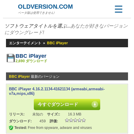
OLDVERSION.COM
ベータ版は使用できません!
ソフトウェアタイトルを選ぶ...
あなたが好きなバージョン
にダウングレード!
エンターテイメント
»
BBC iPlayer
BBC iPlayer
2,690 ダウンロード
BBC iPlayer
最新のバージョン
BBC iPlayer 4.16.2.1134-41621134 (armeabi,armeabi-
v7a,mips,x86)
今すぐダウンロード
リリース:
未知の
サイズ::
16.3 MB
ダウンロード:
459
評価:
Tested:
Free from spyware, adware and viruses